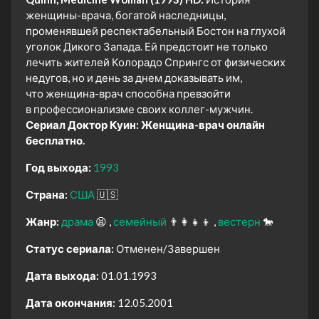
женщины-врача, богатой наследницы,
променявшей респектабельный Бостон на глухой
уголок Дикого Запада. Ей предстоит не только
лечить жителей Колорадо Спрингс от физических
недугов, но и день за днем доказывать им,
что женщина-врач способна превзойти
в профессионализме своих коллег-мужчин.
Сериал Доктор Куин: Женщина-врач онлайн
бесплатно.
Год выхода:
1993
Страна:
США
🇺🇸
Жанр:
драма
😫
семейный
👨‍👩‍👧‍👦
вестерн
🐎
Статус сериала:
Отменен/Завершен
Дата выхода:
01.01.1993
Дата окончания:
12.05.2001