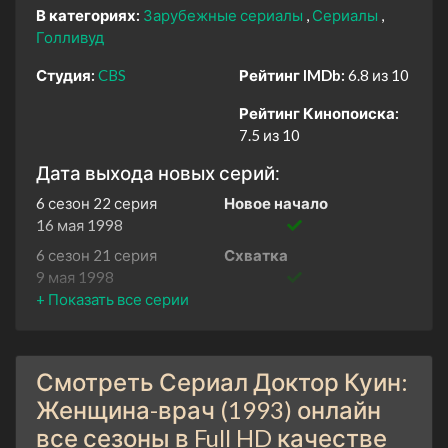
В категориях:
Зарубежные сериалы
Сериалы
Голливуд
Студия:
CBS
Рейтинг IMDb:
6.8 из 10
Рейтинг Кинопоиска:
7.5 из 10
Дата выхода новых серий:
6 сезон 22 серия
Новое начало
16 мая 1998
6 сезон 21 серия
Схватка
9 мая 1998
6 сезон 20 серия
Иметь и держаться
2 мая 1998
6 сезон 19 серия
Месть
Смотреть Сериал Доктор Куин:
25 апреля 1998
Женщина-врач (1993) онлайн
6 сезон 18 серия
Человек-птица
все сезоны в Full HD качестве
18 апреля 1998