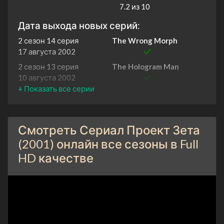
7.2 из 10
Дата выхода новых серий:
2 сезон 14 серия
The Wrong Morph
17 августа 2002
2 сезон 13 серия
The Hologram Man
10 августа 2002
2 сезон 12 серия
The River Rising
3 августа 2002
2 сезон 11 серия
The Wrong Morph
Смотреть Сериал Проект Зета
27 июля 2002
(2001) онлайн все сезоны в Full
2 сезон 10 серия
Cabin Pressure
HD качестве
20 июля 2002
2 сезон 9 серия
On the Wire
13 июля 2002
2 сезон 8 серия
Quality Time
18 мая 2002
2 сезон 7 серия
Eye of the Storm