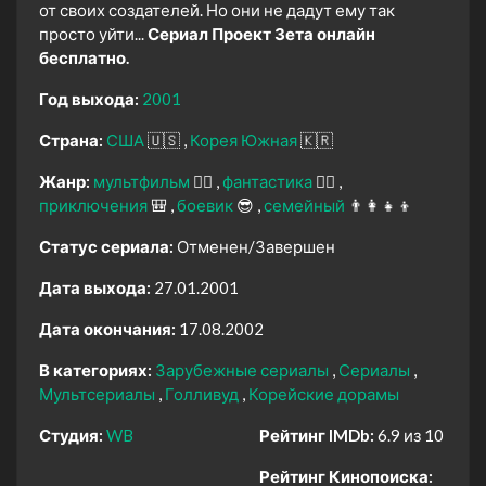
от своих создателей. Но они не дадут ему так
просто уйти...
Сериал Проект Зета онлайн
бесплатно.
Год выхода:
2001
Страна:
США
🇺🇸
Корея Южная
🇰🇷
Жанр:
мультфильм
🧚‍♀️
фантастика
🧙‍♀️
приключения
🎒
боевик
😎
семейный
👨‍👩‍👧‍👦
Статус сериала:
Отменен/Завершен
Дата выхода:
27.01.2001
Дата окончания:
17.08.2002
В категориях:
Зарубежные сериалы
Сериалы
Мультсериалы
Голливуд
Корейские дорамы
Студия:
WB
Рейтинг IMDb:
6.9 из 10
Рейтинг Кинопоиска: