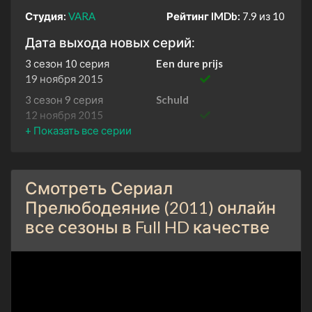
Студия:
VARA
Рейтинг IMDb:
7.9 из 10
Дата выхода новых серий:
3 сезон 10 серия
Een dure prijs
19 ноября 2015
3 сезон 9 серия
Schuld
12 ноября 2015
3 сезон 8 серия
Net als vroeger
5 ноября 2015
3 сезон 7 серия
USB
Смотреть Сериал
29 октября 2015
Прелюбодеяние (2011) онлайн
3 сезон 6 серия
Een heterdaadje
все сезоны в Full HD качестве
22 октября 2015
3 сезон 5 серия
Gelieg en bedrieg
8 октября 2015
3 сезон 4 серия
Panama
1 октября 2015