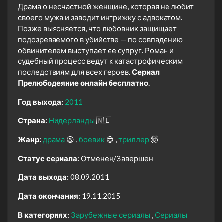
Драма о несчастной женщине, которая не любит
своего мужа и заводит интрижку с адвокатом.
Позже выясняется, что любовник защищает
подозреваемого в убийстве — по совпадению
обвинителем выступает ее cупруг. Роман и
судебный процесс ведут к катастрофическим
последствиям для всех героев.
Сериал
Прелюбодеяние онлайн бесплатно.
Год выхода:
2011
Страна:
Нидерланды
🇳🇱
Жанр:
драма
😫
боевик
😎
триллер
🤯
Статус сериала:
Отменен/Завершен
Дата выхода:
08.09.2011
Дата окончания:
19.11.2015
В категориях:
Зарубежные сериалы
Сериалы