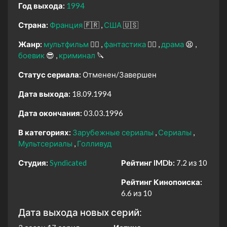
Год выхода:
1994
Страна:
Франция
🇫🇷
США
🇺🇸
Жанр:
мультфильм
🧚‍♀️
фантастика
🧙‍♀️
драма
😫
боевик
😎
криминал
🔪
Статус сериала:
Отменен/Завершен
Дата выхода:
18.09.1994
Дата окончания:
03.03.1996
В категориях:
Зарубежные сериалы
Сериалы
Мультсериалы
Голливуд
Студия:
Syndicated
Рейтинг IMDb:
7.2 из 10
Рейтинг Кинопоиска:
6.6 из 10
Дата выхода новых серий: