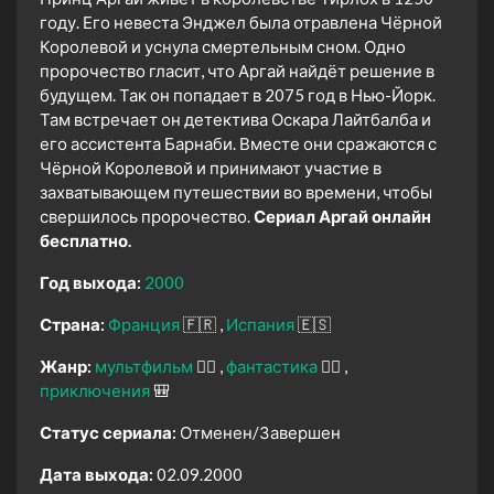
году. Его невеста Энджел была отравлена Чёрной
Королевой и уснула смертельным сном. Одно
пророчество гласит, что Аргай найдёт решение в
будущем. Так он попадает в 2075 год в Нью-Йорк.
Там встречает он детектива Оскара Лайтбалба и
его ассистента Барнаби. Вместе они сражаются с
Чёрной Королевой и принимают участие в
захватывающем путешествии во времени, чтобы
свершилось пророчество.
Сериал Аргай онлайн
бесплатно.
Год выхода:
2000
Страна:
Франция
🇫🇷
Испания
🇪🇸
Жанр:
мультфильм
🧚‍♀️
фантастика
🧙‍♀️
приключения
🎒
Статус сериала:
Отменен/Завершен
Дата выхода:
02.09.2000