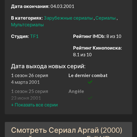
Дата окончания:
04.03.2001
В категориях:
Зарубежные сериалы
Сериалы
Мультсериалы
Студия:
TF1
Рейтинг IMDb:
8 из 10
Рейтинг Кинопоиска:
8.1 из 10
Дата выхода новых серий:
1 сезон 26 серия
Le dernier combat
4 марта 2001
1 сезон 25 серия
Angèle
23 июня 2001
1 сезон 24 серия
La dame blanche
16 июня 2001
1 сезон 23 серия
La fée Mélusine
Смотреть Сериал Аргай (2000)
9 июня 2001