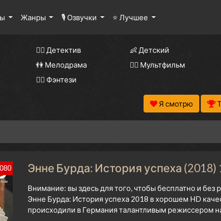
лы
Жанры
🎙 Озвучки
⭐ Лучшее
🕵️‍♂️ Детектив
👶 Детский
👫 Мелодрама
🧚‍♀️ Мультфильм
🧝‍♂️ Фэнтези
Я смотрю
Энне Бурда: История успеха (2018) 
080
Внимание: вы здесь для того, чтобы бесплатно и без
Энне Бурда: История успеха 2018 в хорошем HD качес
происходили в Германия талантливым режиссером на