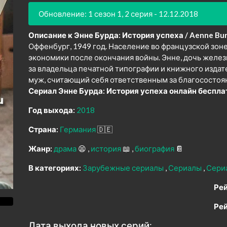
Обновление: 1 сезон 1, 2 серия - 12.12.2018
Описание к Энне Бурда: История успеха / Aenne Burd
Оффенбург, 1949 год. Население во французской зоне
экономики после окончания войны. Энне, дочь жел
за владельца печатной типографии и книжного издат
муж, считающий себя ответственным за благосостоян
Сериал Энне Бурда: История успеха онлайн беспла
Год выхода:
2018
Страна:
Германия
🇩🇪
Жанр:
драма
😫
история
📖
биография
📔
В категориях:
Зарубежные сериалы
Сериалы
Сери
Рей
Рей
Дата выхода новых серий: