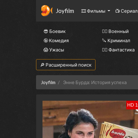
Joyfilm
🎞 Фильмы
📺 Сериа
😎 Боевик
👨‍✈️ Военный
🤪 Комедия
🔪 Криминал
😱 Ужасы
🧙‍♀️ Фантастика
🔎 Расширенный поиск
Joyfilm
Энне Бурда: История успеха
HD 1