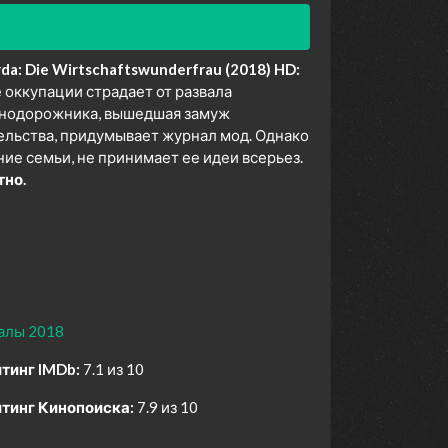
a: Die Wirtschaftswunderfrau (2018) HD:
 оккупации страдает от развала
езнодорожника, вышедшая замуж
ельства, придумывает журнал мод. Однако
ие семьи, не принимает ее идеи всерьез.
тно.
алы 2018
тинг IMDb:
7.1 из 10
тинг Кинопоиска:
7.9 из 10