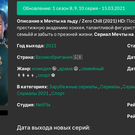
Обновление: 1 сезон 8, 9, 10 серия - 15.03.2021
Описание к Мечты на льду / Zero Chill (2021) HD:
Посл
престижную академию хоккея, талантливой фигурист
семьёй и забыть о прежней жизни.
Сериал Мечты на 
Год выхода:
2021
Ста
Страна:
Великобритания
🇬🇧
Дат
Жанр:
комедия
🤪
драма
😫
семейный
Дат
👨‍👩‍👧‍👦
спорт
⚽
В категориях:
Зарубежные сериалы
Сериалы
Сери
Сериалы 2021
Спорт
Студия:
NetFlix
Рей
Рей
Дата выхода новых серий: