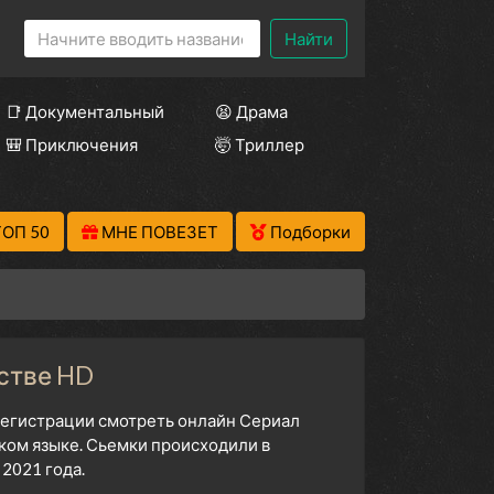
Найти
📑 Документальный
😫 Драма
🎒 Приключения
🤯 Триллер
ТОП 50
МНЕ ПОВЕЗЕТ
Подборки
естве HD
 регистрации смотреть онлайн Сериал
ском языке. Сьемки происходили в
2021 года.