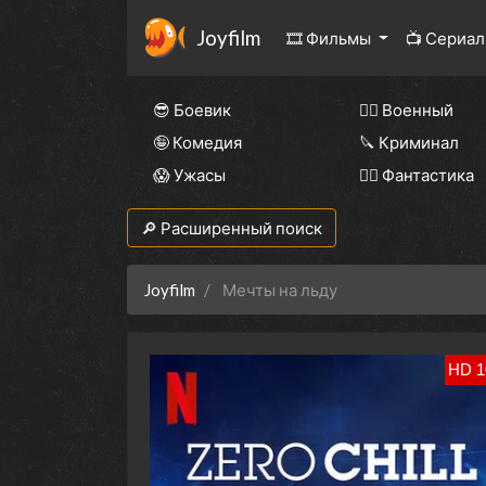
Joyfilm
🎞 Фильмы
📺 Сериа
😎 Боевик
👨‍✈️ Военный
🤪 Комедия
🔪 Криминал
😱 Ужасы
🧙‍♀️ Фантастика
🔎 Расширенный поиск
Joyfilm
Мечты на льду
HD 1