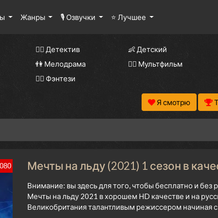
лы
Жанры
🎙 Озвучки
⭐ Лучшее
🕵️‍♂️ Детектив
👶 Детский
👫 Мелодрама
🧚‍♀️ Мультфильм
🧝‍♂️ Фэнтези
Я смотрю
Мечты на льду (2021) 1 сезон в кач
080
Внимание: вы здесь для того, чтобы бесплатно и без
Мечты на льду 2021 в хорошем HD качестве и на рус
Великобритания талантливым режиссером начиная с 