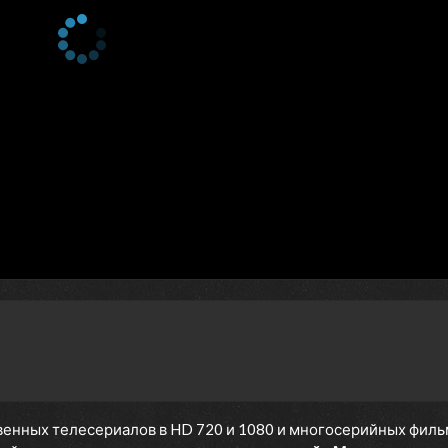
енных телесериалов в HD 720 и 1080 и многосерийных фильмов