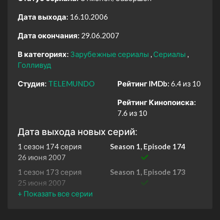
Дата выхода:
16.10.2006
Дата окончания:
29.06.2007
В категориях:
Зарубежные сериалы
Сериалы
Голливуд
Студия:
TELEMUNDO
Рейтинг IMDb:
6.4 из 10
Рейтинг Кинопоиска:
7.6 из 10
Дата выхода новых серий:
1 сезон 174 серия
Season 1, Episode 174
26 июня 2007
1 сезон 173 серия
Season 1, Episode 173
25 июня 2007
1 сезон 172 серия
Season 1, Episode 172
20 июня 2007