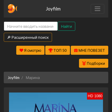
Joyfilm
Найти
🔎 Расширенный поиск
Я смотрю
ТОП 50
МНЕ ПОВЕЗЕТ
Подборки
Joyfilm
Марина
HD 1080