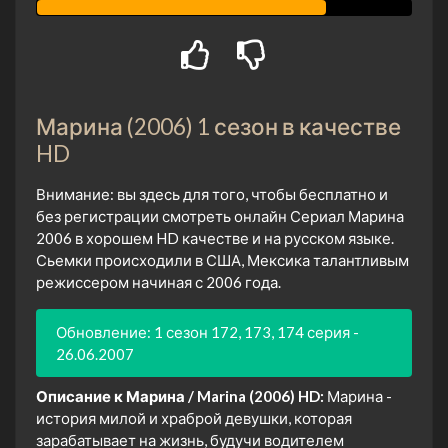
Марина (2006) 1 сезон в качестве
HD
Внимание: вы здесь для того, чтобы бесплатно и
без регистрации смотреть онлайн Сериал Марина
2006 в хорошем HD качестве и на русском языке.
Сьемки происходили в США, Мексика талантливым
режиссером начиная с 2006 года.
Обновление: 1 сезон 172, 173, 174 серия -
26.06.2007
Описание к Марина / Marina (2006) HD:
Марина -
история милой и храброй девушки, которая
зарабатывает на жизнь, будучи водителем