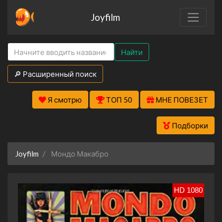
Joyfilm
Найти
🔎 Расширенный поиск
Я смотрю
ТОП 50
МНЕ ПОВЕЗЕТ
Подборки
Joyfilm
Мондо Макабро
HD 1080