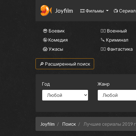
Joyfilm
🎞 Фильмы
📺 Сериа
😎 Боевик
👨‍✈️ Военный
🤪 Комедия
🔪 Криминал
😱 Ужасы
🧙‍♀️ Фантастика
🔎 Расширенный поиск
Год
Жанр
Joyfilm
Поиск
Лучшие сериалы 2019 