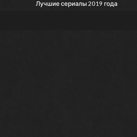
Лучшие сериалы 2019 года