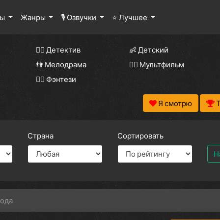
лы
Жанры
🎙 Озвучки
⭐ Лучшее
🕵️‍♂️ Детектив
👶 Детский
👫 Мелодрама
🧚‍♀️ Мультфильм
🧝‍♂️ Фэнтези
Я смотрю
Страна
Сортировать
Н
года