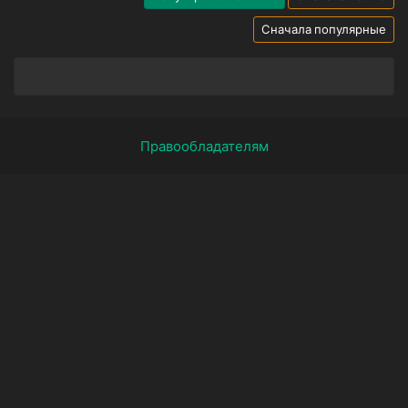
Сначала популярные
Правообладателям