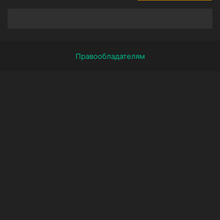
Правообладателям