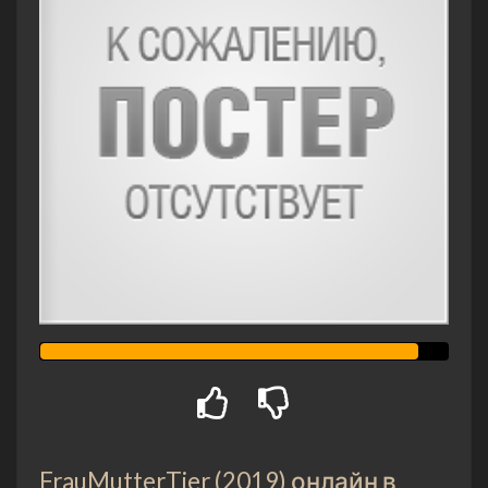
FrauMutterTier (2019) онлайн в