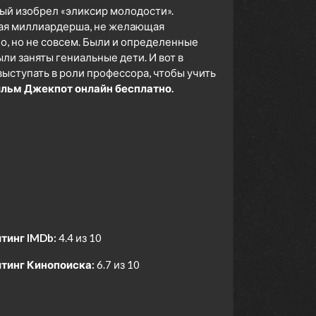
ый изобрел «эликсир молодости».
кая миллиардерша, не желающая
, но не совсем. Были и определенные
ли заняты гениальные дети. И вот в
ыступать в роли профессора, чтобы учить
льм Джекпот онлайн бесплатно.
тинг IMDb:
4.4 из 10
тинг Кинопоиска:
6.7 из 10