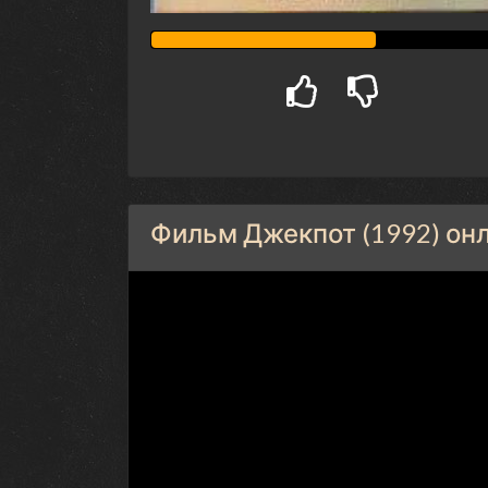
Фильм Джекпот (1992) онл