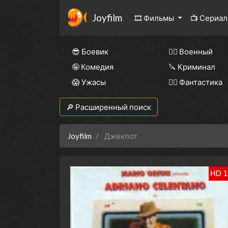
Joyfilm
🎞 Фильмы
📺 Сериа
😎 Боевик
👨‍✈️ Военный
🤪 Комедия
🔪 Криминал
😱 Ужасы
🧙‍♀️ Фантастика
🔎 Расширенный поиск
Joyfilm
Джекпот
HD 1