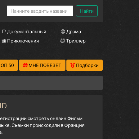
Найти
📑 Документальный
😫 Драма
🎒 Приключения
🤯 Триллер
ТОП 50
МНЕ ПОВЕЗЕТ
Подборки
HD
 регистрации смотреть онлайн Фильм
зыке. Сьемки происходили в Франция,
.