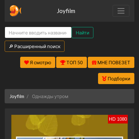
Joyfilm
Найти
🔎 Расширенный поиск
Я смотрю
ТОП 50
МНЕ ПОВЕЗЕТ
Подборки
Joyfilm
Однажды утром
HD 1080