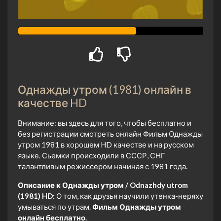
Однажды утром (1981) онлайн в
качестве HD
Внимание: вы здесь для того, чтобы бесплатно и
без регистрации смотреть онлайн Фильм Однажды
утром 1981 в хорошем HD качестве и на русском
языке. Сьемки происходили в СССР, СНГ
талантливым режиссером начиная с 1981 года.
Описание к Однажды утром / Odnazhdy utrom
(1981) HD:
О том, как друзья научили утенка-неряху
умываться по утрам.
Фильм Однажды утром
онлайн бесплатно.