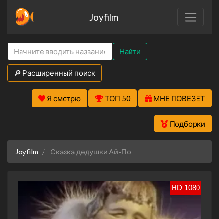
Joyfilm
Найти
🔎 Расширенный поиск
Я смотрю
ТОП 50
МНЕ ПОВЕЗЕТ
Подборки
Joyfilm
Сказка дедушки Ай-По
HD 1080