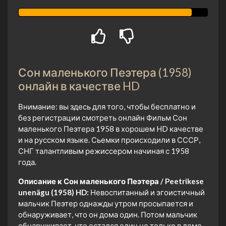
Сон маленького Пеэтера (1958)
онлайн в качестве HD
Внимание: вы здесь для того, чтобы бесплатно и
без регистрации смотреть онлайн Фильм Сон
маленького Пеэтера 1958 в хорошем HD качестве
и на русском языке. Сьемки происходили в СССР,
СНГ талантливым режиссером начиная с 1958
года.
Описание к Сон маленького Пеэтера / Peetrikese
unenägu (1958) HD:
Невоспитанный и эгоистичный
мальчик Пеэтер однажды утром просыпается и
обнаруживает, что он дома один. Потом мальчик
обнаруживает, что остался один не только в доме,