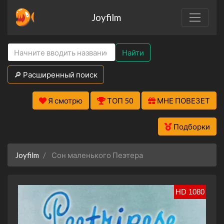
Joyfilm
Найти
🔎 Расширенный поиск
Я смотрю
ТОП 50
МНЕ ПОВЕЗЕТ
Подборки
Joyfilm
Сон маленького Пеэтера
HD 1080