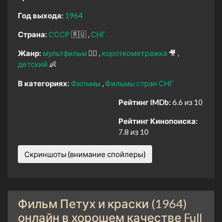
Год выхода:
1964
Страна:
СССР
🇷🇺
СНГ
Жанр:
мультфильм
🧚‍♀️
короткометражка
🎥
детский
👶
В категориях:
Фильмы
Фильмы стран СНГ
Рейтинг IMDb:
6.6 из 10
Рейтинг Кинопоиска:
7.8 из 10
Скриншоты (внимание спойлеры)
Фильм Петух и краски (1964)
онлайн в хорошем качестве Full