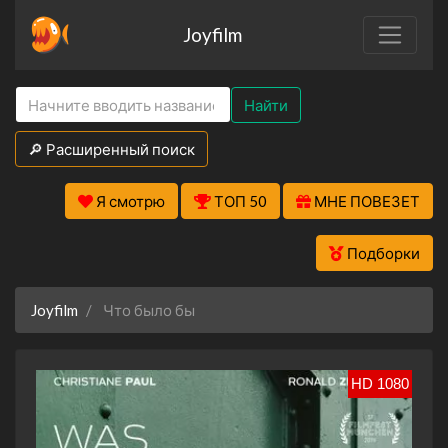
Joyfilm
Найти
🔎 Расширенный поиск
Я смотрю
ТОП 50
МНЕ ПОВЕЗЕТ
Подборки
Joyfilm
Что было бы
HD 1080