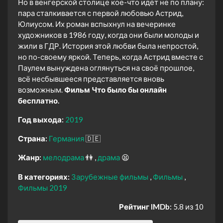
Но в венгерской столице кое-что идёт не по плану:
пара сталкивается с первой любовью Астрид,
Юлиусом. Их роман вспыхнул на вечеринке
художников в 1986 году, когда они были молоды и
жили в ГДР. История этой любви была непростой,
но по-своему яркой. Теперь, когда Астрид вместе с
Паулем вынуждена оглянуться на своё прошлое,
всё несбывшееся представляется вновь
возможным.
Фильм Что было бы онлайн
бесплатно.
Год выхода:
2019
Страна:
Германия
🇩🇪
Жанр:
мелодрама
👫
драма
😫
В категориях:
Зарубежные фильмы
Фильмы
Фильмы 2019
Рейтинг IMDb:
5.8 из 10