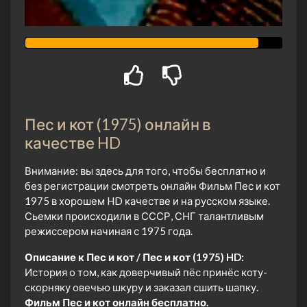
Пес и кот (1975) онлайн в
качестве HD
Внимание: вы здесь для того, чтобы бесплатно и
без регистрации смотреть онлайн Фильм Пес и кот
1975 в хорошем HD качестве и на русском языке.
Сьемки происходили в СССР, СНГ талантливым
режиссером начиная с 1975 года.
Описание к Пес и кот / Пес и кот (1975) HD:
История о том, как доверчивый пёс принёс коту-
скорняку овечью шкуру и заказал сшить шапку.
Фильм Пес и кот онлайн бесплатно.