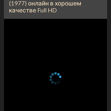
(1977) онлайн в хорошем
качестве Full HD