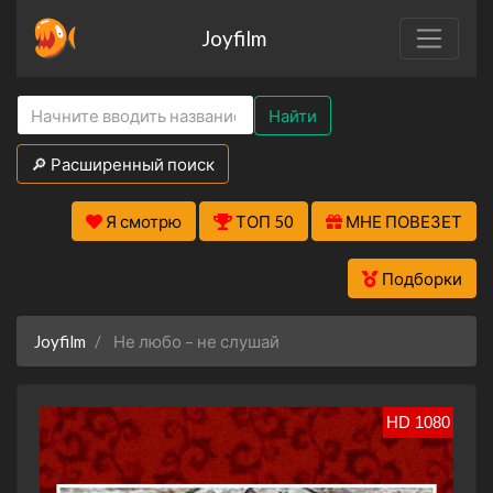
Joyfilm
Найти
🔎 Расширенный поиск
Я смотрю
ТОП 50
МНЕ ПОВЕЗЕТ
Подборки
Joyfilm
Не любо – не слушай
HD 1080