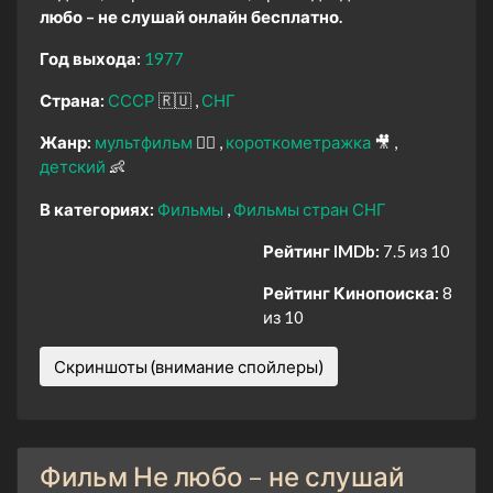
любо – не слушай онлайн бесплатно.
Год выхода:
1977
Страна:
СССР
🇷🇺
СНГ
Жанр:
мультфильм
🧚‍♀️
короткометражка
🎥
детский
👶
В категориях:
Фильмы
Фильмы стран СНГ
Рейтинг IMDb:
7.5 из 10
Рейтинг Кинопоиска:
8
из 10
Скриншоты (внимание спойлеры)
Фильм Не любо – не слушай