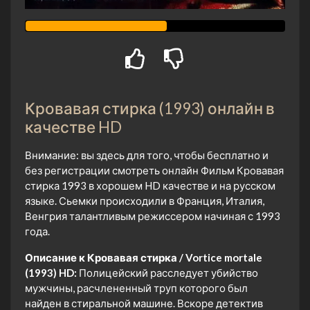
Кровавая стирка (1993) онлайн в
качестве HD
Внимание: вы здесь для того, чтобы бесплатно и
без регистрации смотреть онлайн Фильм Кровавая
стирка 1993 в хорошем HD качестве и на русском
языке. Сьемки происходили в Франция, Италия,
Венгрия талантливым режиссером начиная с 1993
года.
Описание к Кровавая стирка / Vortice mortale
(1993) HD:
Полицейский расследует убийство
мужчины, расчлененный труп которого был
найден в стиральной машине. Вскоре детектив