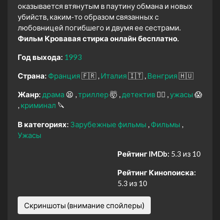
оказывается втянутым в паутину обмана и новых
убийств, каким-то образом связанных с
любовницей погибшего и двумя ее сестрами.
Фильм Кровавая стирка онлайн бесплатно.
Год выхода:
1993
Страна:
Франция
🇫🇷
Италия
🇮🇹
Венгрия
🇭🇺
Жанр:
драма
😫
триллер
🤯
детектив
🕵️‍♂️
ужасы
😱
криминал
🔪
В категориях:
Зарубежные фильмы
Фильмы
Ужасы
Рейтинг IMDb:
5.3 из 10
Рейтинг Кинопоиска:
5.3 из 10
Скриншоты (внимание спойлеры)