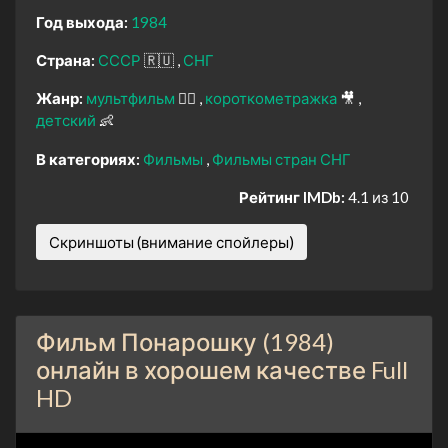
Год выхода:
1984
Страна:
СССР
🇷🇺
СНГ
Жанр:
мультфильм
🧚‍♀️
короткометражка
🎥
детский
👶
В категориях:
Фильмы
Фильмы стран СНГ
Рейтинг IMDb:
4.1 из 10
Скриншоты (внимание спойлеры)
Фильм Понарошку (1984)
онлайн в хорошем качестве Full
HD