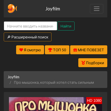
Joyfilm
Найти
🔎 Расширенный поиск
Я смотрю
ТОП 50
МНЕ ПОВЕЗЕТ
Подборки
Joyfilm
Про мышонка, который хотел стать сильным
HD 1080