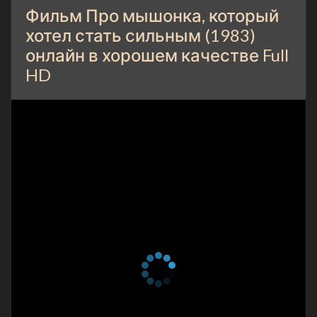
Фильм Про мышонка, который
хотел стать сильным (1983)
онлайн в хорошем качестве Full
HD