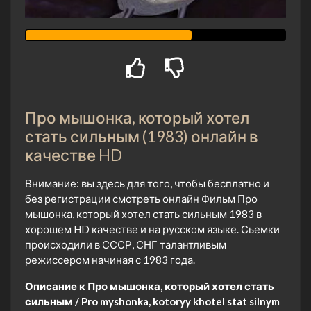
Про мышонка, который хотел
стать сильным (1983) онлайн в
качестве HD
Внимание: вы здесь для того, чтобы бесплатно и
без регистрации смотреть онлайн Фильм Про
мышонка, который хотел стать сильным 1983 в
хорошем HD качестве и на русском языке. Сьемки
происходили в СССР, СНГ талантливым
режиссером начиная с 1983 года.
Описание к Про мышонка, который хотел стать
сильным / Pro myshonka, kotoryy khotel stat silnym