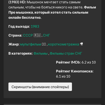
(1983) HD:
Мышонок мечтает стать самым
сильным, чтобы не бояться никого на свете.
Фильм
Про мышонка, который хотел стать сильным
онлайн бесплатно.
Год выхода:
1983
Страна:
СССР
🇷🇺
СНГ
Жанр:
мультфильм
🧚‍♀️
короткометражка
🎥
В категориях:
Фильмы
Фильмы стран СНГ
Рейтинг IMDb:
6.2 из 10
Рейтинг Кинопоиска:
6.1 из 10
Скриншоты (внимание спойлеры)