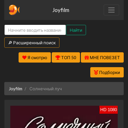
Joyfilm
Найти
🔎 Расширенный поиск
Я смотрю
ТОП 50
МНЕ ПОВЕЗЕТ
Подборки
Joyfilm
Солнечный луч
HD 1080