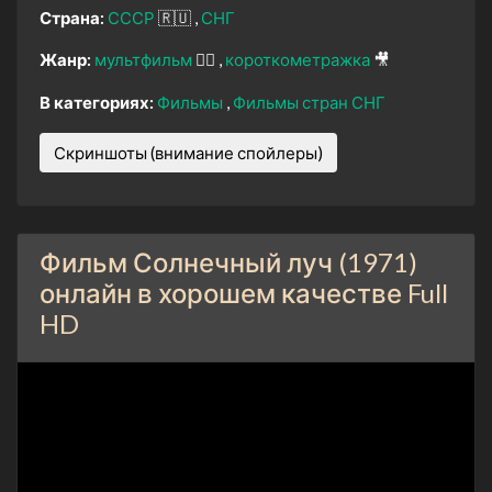
Страна:
СССР
🇷🇺
СНГ
Жанр:
мультфильм
🧚‍♀️
короткометражка
🎥
В категориях:
Фильмы
Фильмы стран СНГ
Скриншоты (внимание спойлеры)
Фильм Солнечный луч (1971)
онлайн в хорошем качестве Full
HD