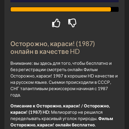
Осторожно, караси! (1987)
онлайн в качестве HD
Внимание: вы здесь для того, чтобы бесплатно и
без регистрации смотреть онлайн Фильм
Осторожно, караси! 1987 в хорошем HD качестве и
на русском языке. Сьемки происходили в СССР,
СНГ талантливым режиссером начиная с 1987
года.
Описание к Осторожно, караси! / Осторожно,
караси! (1987) HD:
Мелиоратор не решился
переделывать красивый уголок природы.
Фильм
Осторожно, караси! онлайн бесплатно.