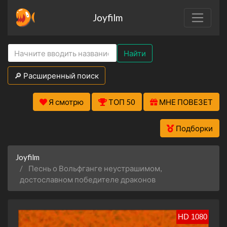
Joyfilm
Найти
🔎 Расширенный поиск
Я смотрю
ТОП 50
МНЕ ПОВЕЗЕТ
Подборки
Joyfilm
Песнь о Вольфганге неустрашимом,
достославном победителе драконов
HD 1080