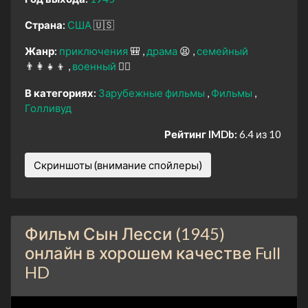
Страна:
США
🇺🇸
Жанр:
приключения
🎒
драма
😫
семейный
👨‍👩‍👧‍👦
военный
👨‍✈️
В категориях:
Зарубежные фильмы
Фильмы
Голливуд
Рейтинг IMDb:
6.4 из 10
Скриншоты (внимание спойлеры)
Фильм Сын Лесси (1945)
онлайн в хорошем качестве Full
HD