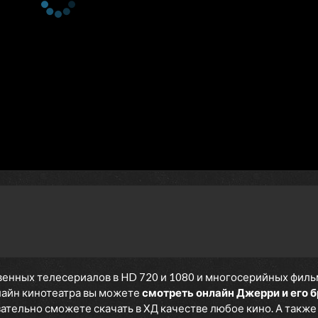
енных телесериалов в HD 720 и 1080 и многосерийных фильмов
нлайн кинотеатра вы можете
смотреть онлайн Джерри и его 
язательно сможете скачать в ХД качестве любое кино. А такж