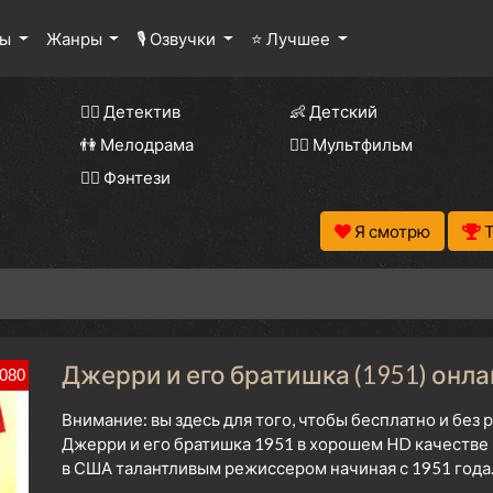
лы
Жанры
🎙 Озвучки
⭐ Лучшее
🕵️‍♂️ Детектив
👶 Детский
👫 Мелодрама
🧚‍♀️ Мультфильм
🧝‍♂️ Фэнтези
Я смотрю
Джерри и его братишка (1951) онла
080
Внимание: вы здесь для того, чтобы бесплатно и без
Джерри и его братишка 1951 в хорошем HD качестве 
в США талантливым режиссером начиная с 1951 года