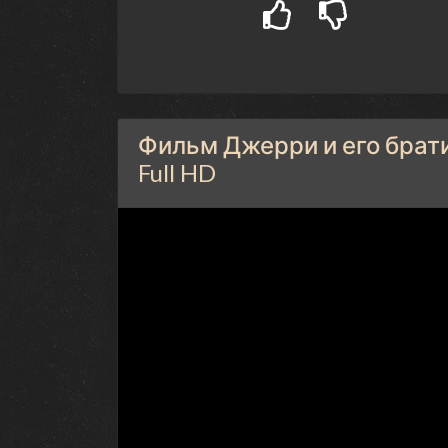
Фильм Джерри и его брати
Full HD