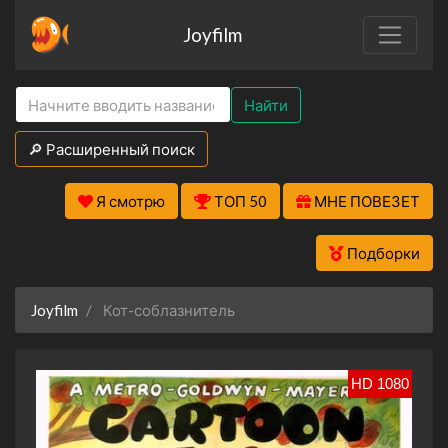
Joyfilm
Найти
🔎 Расширенный поиск
Я смотрю
ТОП 50
МНЕ ПОВЕЗЕТ
Подборки
Joyfilm
Кот-соблазнитель
HD 1080