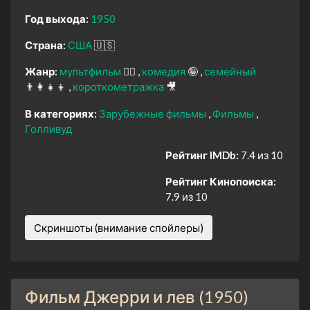
Год выхода:
1950
Страна:
США
🇺🇸
Жанр:
мультфильм
🧚‍♀️
комедия
🤪
семейный
👨‍👩‍👧‍👦
короткометражка
🎥
В категориях:
Зарубежные фильмы
Фильмы
Голливуд
Рейтинг IMDb:
7.4 из 10
Рейтинг Кинопоиска:
7.9 из 10
Скриншоты (внимание спойлеры)
Фильм Джерри и лев (1950)