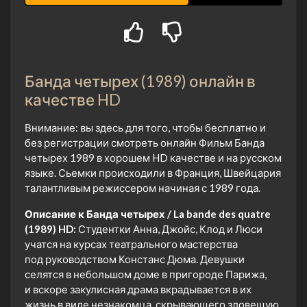
Банда четырех (1989) онлайн в
качестве HD
Внимание: вы здесь для того, чтобы бесплатно и
без регистрации смотреть онлайн Фильм Банда
четырех 1989 в хорошем HD качестве и на русском
языке. Сьемки происходили в Франция, Швейцария
талантливым режиссером начиная с 1989 года.
Описание к Банда четырех / La bande des quatre
(1989) HD:
Студентки Анна, Джойс, Клод и Люси
учатся на курсах театрального мастерства
под руководством Констанс Дюма. Девушки
селятся в небольшом доме в пригороде Парижа,
и вскоре закулисная драма вкрадывается в их
жизнь в виде незнакомца, скрывающего зловещую