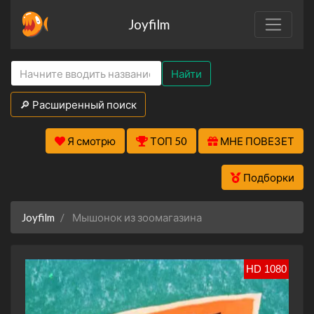
Joyfilm
Найти
🔎 Расширенный поиск
Я смотрю
ТОП 50
МНЕ ПОВЕЗЕТ
Подборки
Joyfilm
Мышонок из зоомагазина
HD 1080