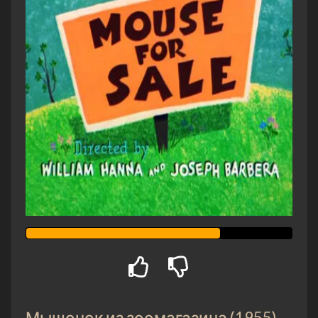
Мышонок из зоомагазина (1955)