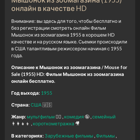
онлайн в качестве HD
Внимание: вы здесь для того, чтобы бесплатно и
без регистрации смотреть онлайн Фильм
Мышонок из зоомагазина 1955 в хорошем HD
качестве и на русском языке. Сьемки происходили
в США талантливым режиссером начиная с 1955
года.
Описание к Мышонок из зоомагазина / Mouse for
Sale (1955) HD:
Фильм Мышонок из зоомагазина
онлайн бесплатно.
Год выхода:
1955
Страна:
США
🇺🇸
Жанр:
мультфильм
🧚‍♀️
комедия
🤪
семейный
👨‍👩‍👧‍👦
короткометражка
🎥
В категориях:
Зарубежные фильмы
Фильмы