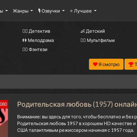
лы
Жанры
🎙 Озвучки
⭐ Лучшее
🕵️‍♂️ Детектив
👶 Детский
👫 Мелодрама
🧚‍♀️ Мультфильм
🧝‍♂️ Фэнтези
Я смотрю
Родительская любовь (1957) онлай
080
Внимание: вы здесь для того, чтобы бесплатно и без
Родительская любовь 1957 в хорошем HD качестве и 
США талантливым режиссером начиная с 1957 года.