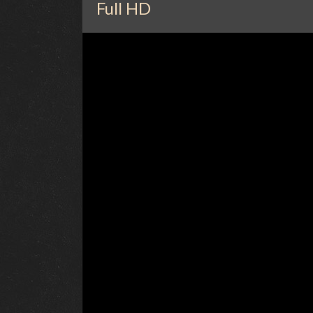
Full HD