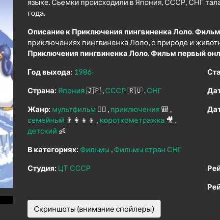
языке. Сьемки происходили в Япония, СССР, СНГ та
года.
Описание к Приключения пингвиненка Лоло. Фильм 
приключениях пингвиненка Лоло, о природе и живот
Приключения пингвиненка Лоло. Фильм первый онл
Год выхода:
1986
Ста
Страна:
Япония
🇯🇵
СССР
🇷🇺
СНГ
Дат
Жанр:
мультфильм
🧚‍♀️
приключения
🎒
Дат
семейный
👨‍👩‍👧‍👦
короткометражка
🎥
детский
👶
В категориях:
Фильмы
Фильмы стран СНГ
Студия:
ЦТ СССР
Рей
Рей
Скриншоты (внимание спойлеры)