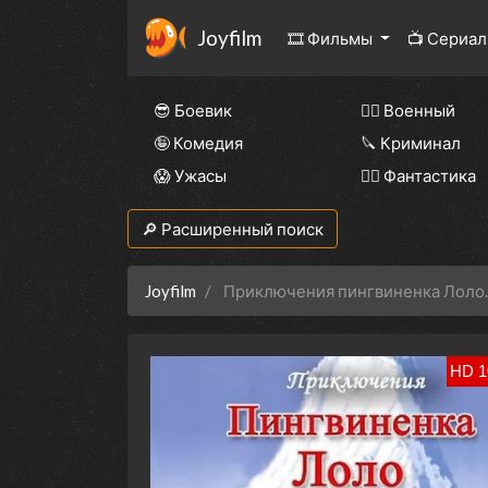
Joyfilm
🎞 Фильмы
📺 Сериа
😎 Боевик
👨‍✈️ Военный
🤪 Комедия
🔪 Криминал
😱 Ужасы
🧙‍♀️ Фантастика
🔎 Расширенный поиск
Joyfilm
Приключения пингвиненка Лоло
HD 1