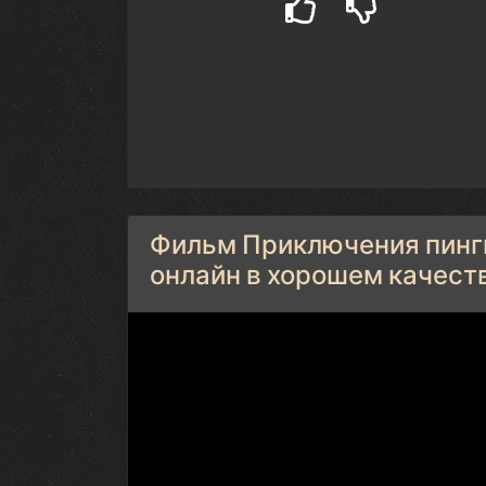
Фильм Приключения пингв
онлайн в хорошем качеств