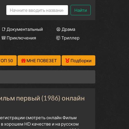
Найти
📑 Документальный
😫 Драма
🎒 Приключения
🤯 Триллер
ТОП 50
МНЕ ПОВЕЗЕТ
Подборки
льм первый (1986) онлайн
 регистрации смотреть онлайн Фильм
в хорошем HD качестве и на русском