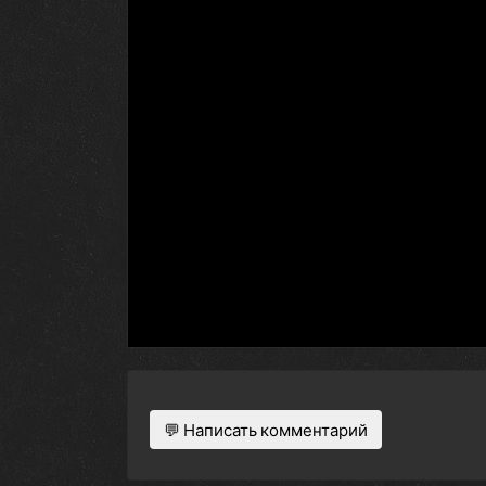
💬 Написать комментарий