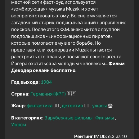
местной сети фаст-фуд используется
«зомбирующая» музыка Muzak, и хочет
воспрепятствовать этому. Во сне ему является
загадочный старик, подсказывающий направление
поисков. После этого Ф.М. знакомится с группой
подпольщиков - «информационных пиратов»,
которые помогают ему в его борьбе. Но
представители корпорации Muzak пытаются
расстроить его планы, и посылают своего агента
Йагера охотиться за молодым человеком...
Фильм
Декодер онлайн бесплатно.
Год выхода:
1984
Страна:
Германия (ФРГ)
🇩🇪
Жанр:
фантастика
🧙‍♀️
детектив
🕵️‍♂️
ужасы
😱
В категориях:
Зарубежные фильмы
Фильмы
Ужасы
Рейтинг IMDb:
6.3 из 10