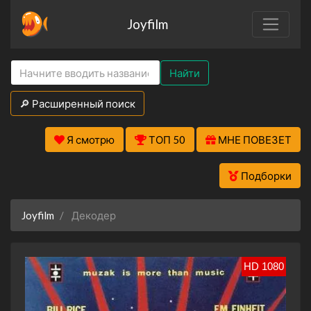
Joyfilm
Найти
🔎 Расширенный поиск
Я смотрю
ТОП 50
МНЕ ПОВЕЗЕТ
Подборки
Joyfilm
Декодер
HD 1080