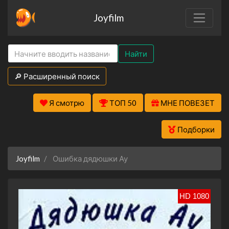
Joyfilm
Найти
🔎 Расширенный поиск
Я смотрю
ТОП 50
МНЕ ПОВЕЗЕТ
Подборки
Joyfilm
Ошибка дядюшки Ау
HD 1080