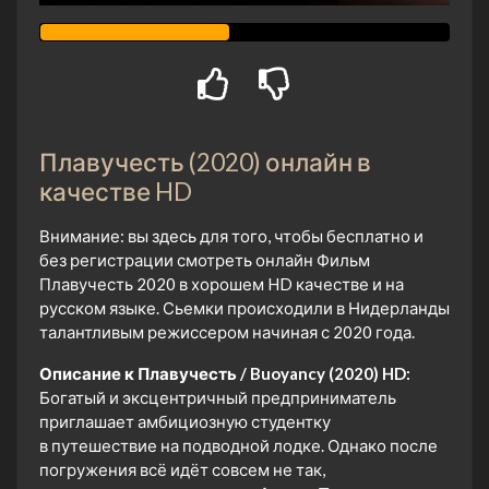
Плавучесть (2020) онлайн в
качестве HD
Внимание: вы здесь для того, чтобы бесплатно и
без регистрации смотреть онлайн Фильм
Плавучесть 2020 в хорошем HD качестве и на
русском языке. Сьемки происходили в Нидерланды
талантливым режиссером начиная с 2020 года.
Описание к Плавучесть / Buoyancy (2020) HD:
Богатый и эксцентричный предприниматель
приглашает амбициозную студентку
в путешествие на подводной лодке. Однако после
погружения всё идёт совсем не так,