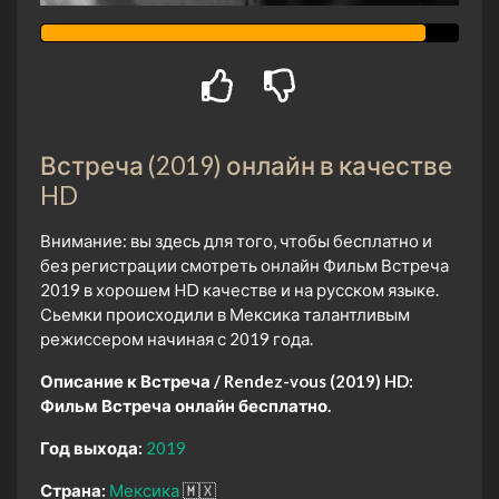
Встреча (2019) онлайн в качестве
HD
Внимание: вы здесь для того, чтобы бесплатно и
без регистрации смотреть онлайн Фильм Встреча
2019 в хорошем HD качестве и на русском языке.
Сьемки происходили в Мексика талантливым
режиссером начиная с 2019 года.
Описание к Встреча / Rendez-vous (2019) HD:
Фильм Встреча онлайн бесплатно.
Год выхода:
2019
Страна:
Мексика
🇲🇽