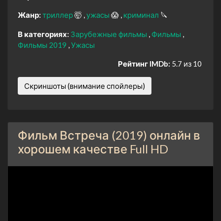
Жанр:
триллер
🤯
ужасы
😱
криминал
🔪
В категориях:
Зарубежные фильмы
Фильмы
Фильмы 2019
Ужасы
Рейтинг IMDb:
5.7 из 10
Скриншоты (внимание спойлеры)
Фильм Встреча (2019) онлайн в
хорошем качестве Full HD