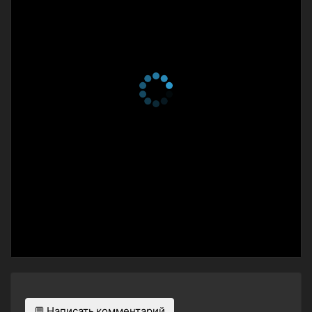
💬 Написать комментарий