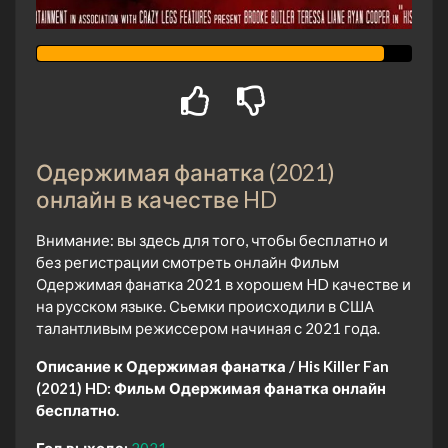
Одержимая фанатка (2021)
онлайн в качестве HD
Внимание: вы здесь для того, чтобы бесплатно и
без регистрации смотреть онлайн Фильм
Одержимая фанатка 2021 в хорошем HD качестве и
на русском языке. Сьемки происходили в США
талантливым режиссером начиная с 2021 года.
Описание к Одержимая фанатка / His Killer Fan
(2021) HD:
Фильм Одержимая фанатка онлайн
бесплатно.
Год выхода:
2021