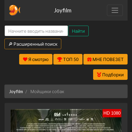
Joyfilm
Найти
🔎 Расширенный поиск
Я смотрю
ТОП 50
МНЕ ПОВЕЗЕТ
Подборки
Joyfilm
Мойщики собак
HD 1080