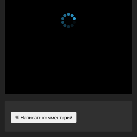
💬 Написать комментарий