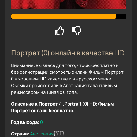
Портрет (0) онлайн в качестве HD
Внимание: вы здесь для того, чтобы бесплатно и
без регистрации смотреть онлайн Фильм Портрет
0 в хорошем HD качестве и на русском языке.
Сьемки происходили в Австралия талантливым
режиссером начиная с 0 года.
Описание к Портрет / I, Portrait (0) HD:
Фильм
Портрет онлайн бесплатно.
Год выхода:
0
Страна:
Австралия
🇦🇺