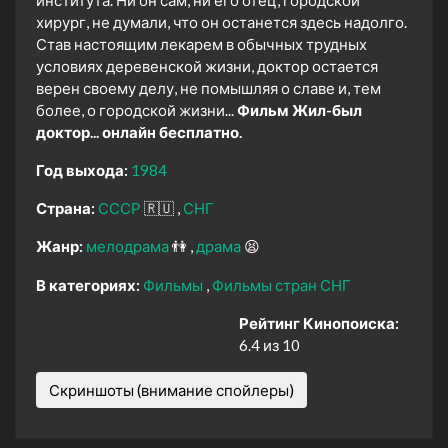
института. Ни он сам, ни его отец, городской
хирург, не думали, что он останется здесь надолго.
Став настоящим лекарем в обычных трудных
условиях деревенской жизни, доктор остается
верен своему делу, не помышляя о славе и, тем
более, о городской жизни...
Фильм Жил-был
доктор... онлайн бесплатно.
Год выхода:
1984
Страна:
СССР
🇷🇺
СНГ
Жанр:
мелодрама
👫
драма
😫
В категориях:
Фильмы
Фильмы стран СНГ
Рейтинг Кинопоиска:
6.4 из 10
Скриншоты (внимание спойлеры)