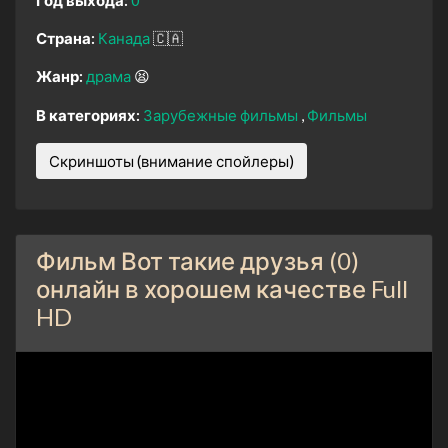
Страна:
Канада
🇨🇦
Жанр:
драма
😫
В категориях:
Зарубежные фильмы
Фильмы
Скриншоты (внимание спойлеры)
Фильм Вот такие друзья (0)
онлайн в хорошем качестве Full
HD