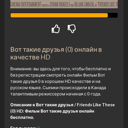
Вот такие друзья (0) онлайн в
качестве HD
Внимание: вы здесь для того, чтобы бесплатно и
без регистрации смотреть онлайн Фильм Вот
такие друзья 0 в хорошем HD качестве и на
русском языке. Сьемки происходили в Канада
талантливым режиссером начиная с 0 года.
Описание к Вот такие друзья / Friends Like These
(0) HD:
Фильм Вот такие друзья онлайн
бесплатно.
Год выхода:
0