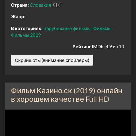
Страна:
Словакия
🇸🇰
Жанр:
В категориях:
Зарубежные фильмы
Фильмы
Фильмы 2019
Рейтинг IMDb:
4.9 из 10
Скриншоты (внимание спойлеры)
Фильм Казино.ск (2019) онлайн
в хорошем качестве Full HD