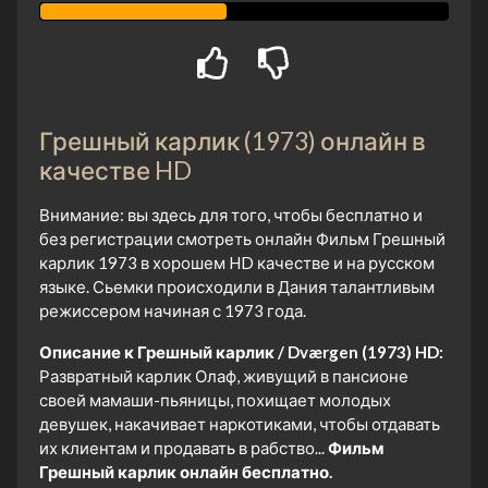
Грешный карлик (1973) онлайн в
качестве HD
Внимание: вы здесь для того, чтобы бесплатно и
без регистрации смотреть онлайн Фильм Грешный
карлик 1973 в хорошем HD качестве и на русском
языке. Сьемки происходили в Дания талантливым
режиссером начиная с 1973 года.
Описание к Грешный карлик / Dværgen (1973) HD:
Развратный карлик Олаф, живущий в пансионе
своей мамаши-пьяницы, похищает молодых
девушек, накачивает наркотиками, чтобы отдавать
их клиентам и продавать в рабство...
Фильм
Грешный карлик онлайн бесплатно.