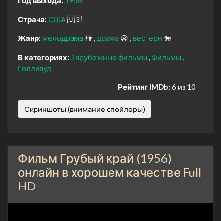
Год выхода:
1956
Страна:
США
🇺🇸
Жанр:
мелодрама
👫
драма
😫
вестерн
🐎
В категориях:
Зарубежные фильмы
Фильмы
Голливуд
Рейтинг IMDb:
6 из 10
Скриншоты (внимание спойлеры)
Фильм Грубый край (1956)
онлайн в хорошем качестве Full
HD