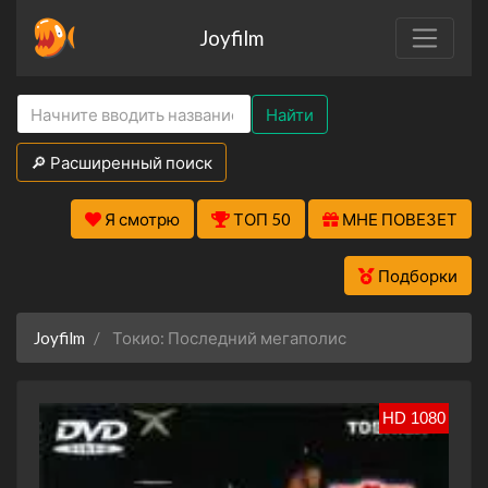
Joyfilm
Найти
🔎 Расширенный поиск
Я смотрю
ТОП 50
МНЕ ПОВЕЗЕТ
Подборки
Joyfilm
Токио: Последний мегаполис
HD 1080