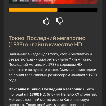
Токио: Последний мегаполис
(1988) онлайн в качестве HD
Внимание: вы здесь для того, чтобы бесплатно и
без регистрации смотреть онлайн Фильм Токио:
Последний мегаполис 1988 в хорошем HD
качестве и на русском языке. Сьемки происходили
в Япония талантливым режиссером начиная с 1988
года.
Описание к Токио: Последний мегаполис / Teito
monogatari (1988) HD:
Япония. Начало XX столетия.
Могущественный маг по имени Като планирует
захватить Токио пробудив могущественного