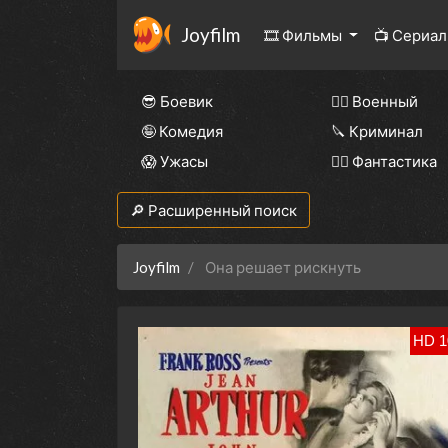
Joyfilm
🎞 Фильмы
📺 Сериа
😎 Боевик
👨‍✈️ Военный
🤪 Комедия
🔪 Криминал
😱 Ужасы
🧙‍♀️ Фантастика
🔎 Расширенный поиск
Joyfilm
Она решает рискнуть
HD 1