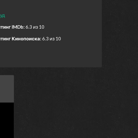
уд
тинг IMDb:
6.3 из 10
тинг Кинопоиска:
6.3 из 10