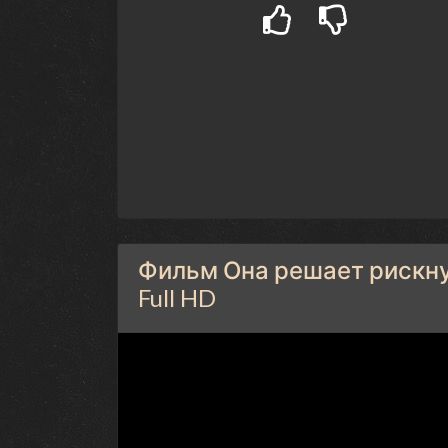
Фильм Она решает рискну
Full HD