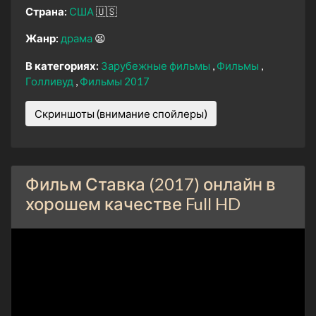
Страна:
США
🇺🇸
Жанр:
драма
😫
В категориях:
Зарубежные фильмы
Фильмы
Голливуд
Фильмы 2017
Скриншоты (внимание спойлеры)
Фильм Ставка (2017) онлайн в
хорошем качестве Full HD